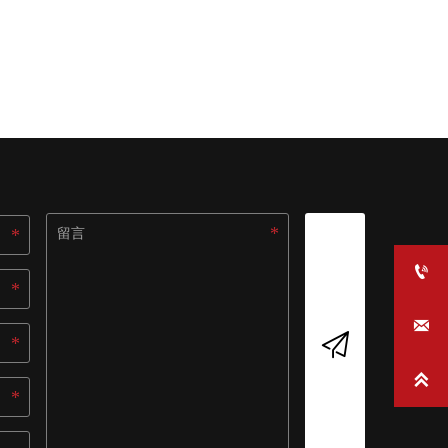



