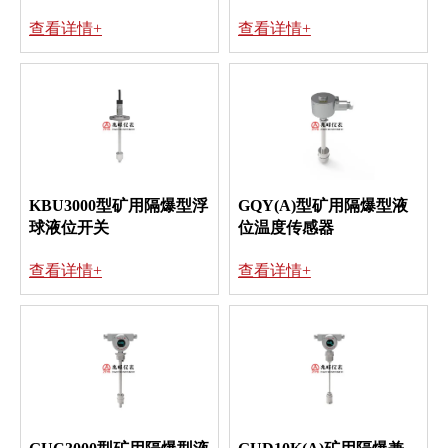
查看详情+
查看详情+
KBU3000型矿用隔爆型浮
GQY(A)型矿用隔爆型液
球液位开关
位温度传感器
查看详情+
查看详情+