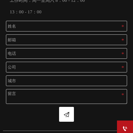
工作时间：周一至周六 8：00 - 12：00
13：00 - 17：00

