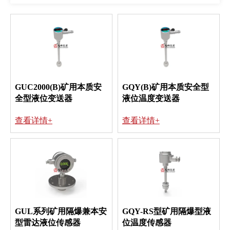
GUC2000(B)矿用本质安
GQY(B)矿用本质安全型
全型液位变送器
液位温度变送器
查看详情+
查看详情+
GUL系列矿用隔爆兼本安
GQY-RS型矿用隔爆型液
型雷达液位传感器
位温度传感器