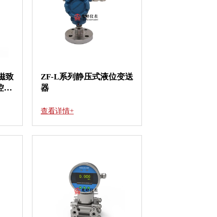
）磁致
ZF-L系列静压式液位变送
控
器
查看详情+