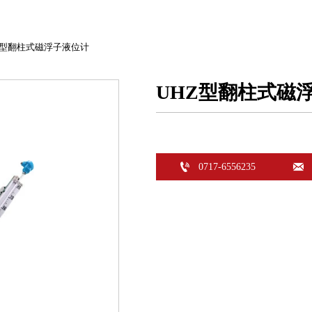
Z型翻柱式磁浮子液位计
UHZ型翻柱式磁


0717-6556235