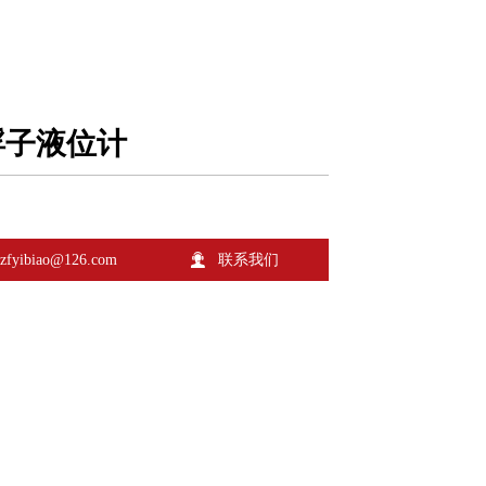
浮子液位计

zfyibiao@126.com
联系我们