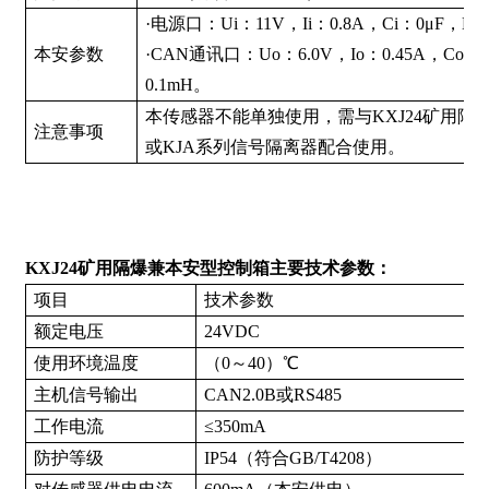
·电源口：Ui：11V，Ii：0.8A，Ci：0μF，Li
本安参数
·CAN通讯口：Uo：6.0V，Io：0.45A，Co：
0.1mH。
本传感器不能单独使用，需与KXJ24矿用隔
注意事项
或KJA系列信号隔离器配合使用。
KXJ24矿用隔爆兼本安型控制箱主要技术参数：
项目
技术参数
额定电压
24VDC
使用环境温度
（0～40）℃
主机信号输出
CAN2.0B或RS485
工作电流
≤350mA
防护等级
IP54（符合GB/T4208）