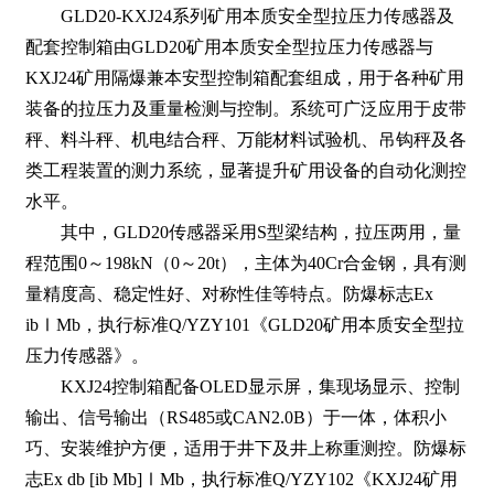
GLD20-KXJ24系列矿用本质安全型拉压力传感器及
配套控制箱由GLD20矿用本质安全型拉压力传感器与
KXJ24矿用隔爆兼本安型控制箱配套组成，用于各种矿用
装备的拉压力及重量检测与控制。系统可广泛应用于皮带
秤、料斗秤、机电结合秤、万能材料试验机、吊钩秤及各
类工程装置的测力系统，显著提升矿用设备的自动化测控
水平。
其中，GLD20传感器采用S型梁结构，拉压两用，量
程范围0～198kN（0～20t），主体为40Cr合金钢，具有测
量精度高、稳定性好、对称性佳等特点。防爆标志Ex
ibⅠMb，执行标准Q/YZY101《GLD20矿用本质安全型拉
压力传感器》。
KXJ24控制箱配备OLED显示屏，集现场显示、控制
输出、信号输出（RS485或CAN2.0B）于一体，体积小
巧、安装维护方便，适用于井下及井上称重测控。防爆标
志Ex db [ib Mb]ⅠMb，执行标准Q/YZY102《KXJ24矿用