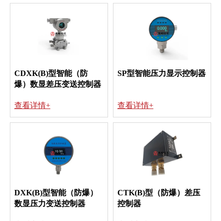
CDXK(B)型智能（防
SP型智能压力显示控制器
爆）数显差压变送控制器
查看详情+
查看详情+
DXK(B)型智能（防爆）
CTK(B)型（防爆）差压
数显压力变送控制器
控制器