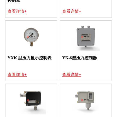
控制器
查看详情+
查看详情+
YXK 型压力显示控制表
YK-6型压力控制器
查看详情+
查看详情+