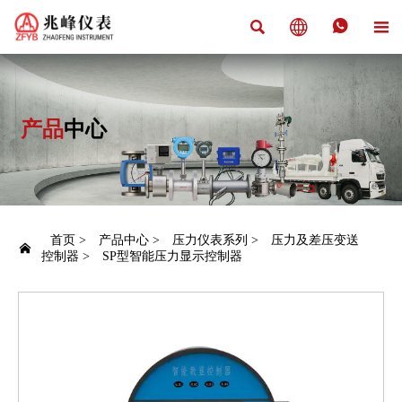




产品
中心
首页
>
产品中心
>
压力仪表系列
>
压力及差压变送

控制器
>
SP型智能压力显示控制器