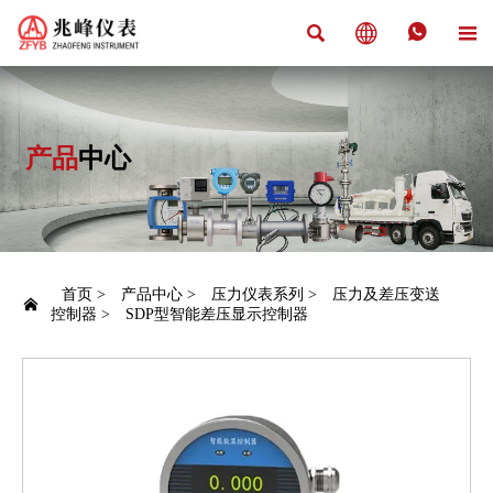




产品
中心
首页
>
产品中心
>
压力仪表系列
>
压力及差压变送

控制器
>
SDP型智能差压显示控制器