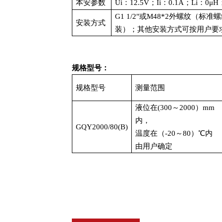
本安参数
Ui：12.5V；Ii：0.1A；Li：0μ
G1 1/2"或M48*2外螺纹（
安装方式
装）；其他安装方式可按用户要
规格型号：
规格型号
测量范围
液位在(300～2000）mm
内，
GQY2000/80(B)
温度在（-20～80）℃内
由用户确定