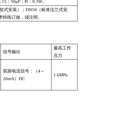
H；Ci：50μF；Pi：0.3W。
标准螺纹式安装）；DN50（标准法兰式安
求特殊订做，须注明。
最高工作
信号输出
压力
双路电流信号：（4～
1.6MPa
20mA）DC