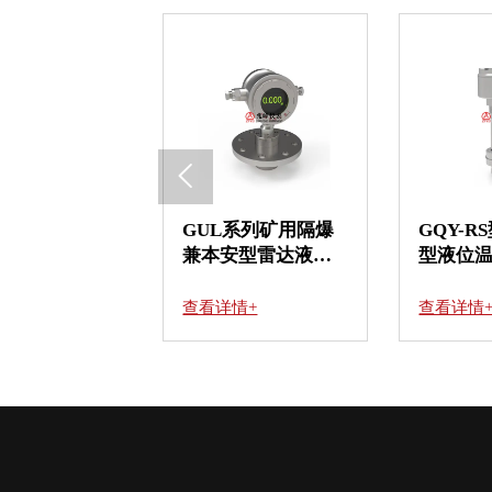

B)矿用本质安
GUL系列矿用隔爆
GQY-RS
位温度变送
兼本安型雷达液位
型液位温
传感器
+
查看详情+
查看详情+