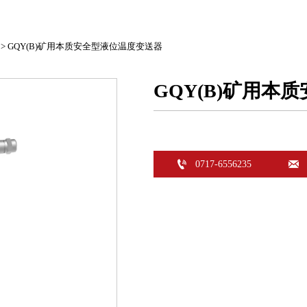
>
GQY(B)矿用本质安全型液位温度变送器
GQY(B)矿用本


0717-6556235