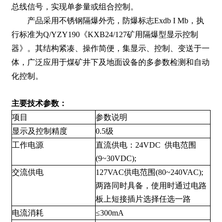
总线信号，实现单参量或组合控制。
产品采用不锈钢隔爆外壳，防爆标志Exdb I Mb，执
行标准为Q/YZY190《KXB24/127矿用隔爆型显示控制
器》。其结构紧凑、操作简便，集显示、控制、变送于一
体，广泛应用于煤矿井下及地面设备的多参数检测和自动
化控制。
主要技术参数：
项目
参数说明
显示及控制精度
0.5级
工作电源
直流供电：24VDC 供电范围
(9~30VDC);
交流供电
127VAC供电范围(80~240VAC);
两路同时具备，使用时通过电路
板上短接插片选择任选一路
电流消耗
≤300mA