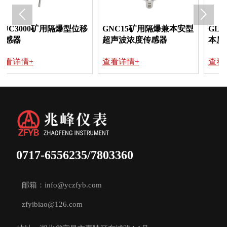


隔爆型位移
GNC15矿用隔爆兼本安型
GLD20-KXJ24系列
超声波浓度传感器
本质安全型拉压力传
及配套控制箱
查看详情+
查看详情+
0717-6556235/7803360
邮箱：info@yczfyb.com
zfyibiao@126.com