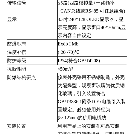
传输信号
≤5路(四路模拟量+一路频率
+CAN总线或RS485,可任意组合)
显示
3.3寸240*128 OLED显示器，显
示亮度高，显示窗口40*70mm,显
示内容自由设定
防爆标志
Exdb I Mb
温度补偿
(-20~70)℃
防护等级
IP54(符合GB/T4208)
抗振性能
<50m/s²
防爆结构要点
仪表外壳采用不锈钢制造，外壳
为隔爆型，观察窗玻璃为优质钢
化玻璃，引入装置符合
GB/T3836.1附录D Ex电缆引入装
置规定。必须使用外径为
(8~12)mm的矿用电缆线。
安装位置
利用产品上的安装孔可靠安装，